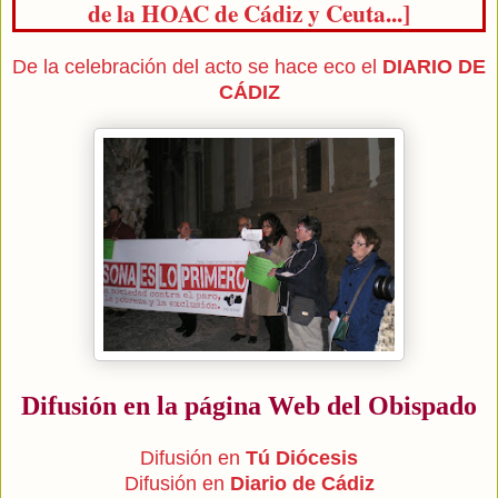
de la HOAC de Cádiz y Ceuta...]
De la celebración del acto se hace eco el
DIARIO DE
CÁDIZ
Difusión en la página Web del Obispado
Difusión en
Tú Diócesis
Difusión en
Diario de Cádiz