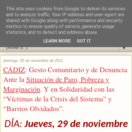
This site uses cookies from Google to deliver its services
and to analyze traffic. Your IP address and user-agent are
shared with Google along with performance and security
metrics to ensure quality of service, generate usage
statistics, and to detect and address abuse.
LEARN MORE
GOT IT
▼
domingo, 25 de noviembre de 2012
CÁDIZ
: Gesto Comunitario y de Denuncia
Ante la
Situación de Paro, Pobreza y
Marginación
. Y en Solidaridad con las
“Víctimas de la Crisis del Sistema” y
“Barrios Olvidados”.
DÍA:
Jueves, 29 de noviembre