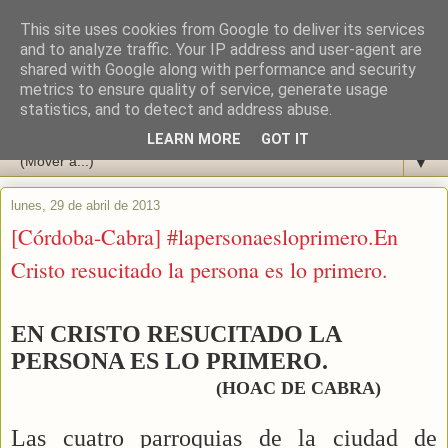
This site uses cookies from Google to deliver its services
and to analyze traffic. Your IP address and user-agent are
shared with Google along with performance and security
metrics to ensure quality of service, generate usage
statistics, and to detect and address abuse.
LEARN MORE
GOT IT
▼
lunes, 29 de abril de 2013
[Córdoba-Cabra] #lapersonaesloprimero.En
Cristo resucitado la persona es lo primero.
EN CRISTO RESUCITADO LA
PERSONA ES LO PRIMERO.
(HOAC DE CABRA)
Las cuatro parroquias de la ciudad de