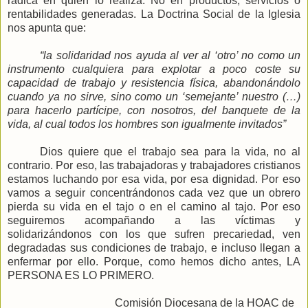
radica en quien lo realiza. No en productos, servicios o
rentabilidades generadas.
La Doctrina
Social
de
la Iglesia
nos apunta que:
“la solidaridad nos ayuda al ver al ‘otro’ no como un
instrumento cualquiera para explotar a poco coste su
capacidad de trabajo y resistencia física, abandonándolo
cuando ya no sirve, sino como un ‘semejante’ nuestro (…)
para hacerlo partícipe, con nosotros, del banquete de la
vida, al cual todos los hombres son igualmente invitados”
Dios quiere que el trabajo sea para la vida, no al
contrario. Por eso, las trabajadoras y trabajadores cristianos
estamos luchando por esa vida, por esa dignidad. Por eso
vamos a seguir concentrándonos cada vez que un obrero
pierda su vida en el tajo o en el camino al tajo. Por eso
seguiremos acompañando a las víctimas y
solidarizándonos con los que sufren precariedad, ven
degradadas sus condiciones de trabajo, e incluso llegan a
enfermar por ello. Porque, como hemos dicho antes,
LA
PERSONA
ES
LO PRIMERO.
Comisión Diocesana de la HOAC de