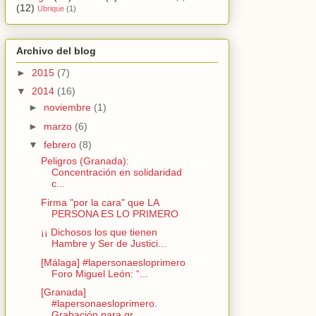
(12)
Ubrique
(1)
Archivo del blog
►
2015
(7)
▼
2014
(16)
►
noviembre
(1)
►
marzo
(6)
▼
febrero
(8)
Peligros (Granada):
Concentración en solidaridad
c...
Firma "por la cara" que LA
PERSONA ES LO PRIMERO
¡¡ Dichosos los que tienen
Hambre y Ser de Justici...
[Málaga] #lapersonaesloprimero
Foro Miguel León: “...
[Granada]
#lapersonaesloprimero.
Grabación para gr...