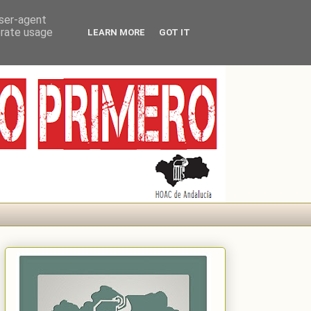
user-agent
erate usage
LEARN MORE
GOT IT