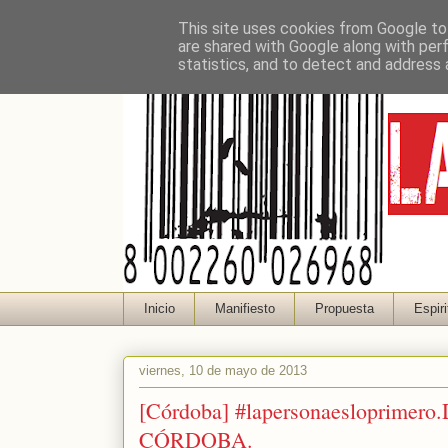
This site uses cookies from Google to 
are shared with Google along with per
statistics, and to detect and address 
Inicio
Manifiesto
Propuesta
Espiri
viernes, 10 de mayo de 2013
[Córdoba] #lapersonaesloprim
CÓRDOBA.