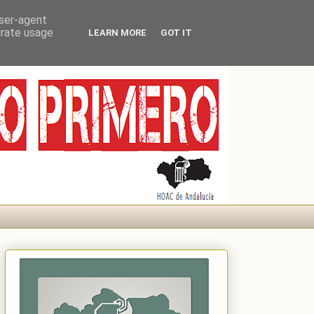
user-agent
erate usage
LEARN MORE
GOT IT