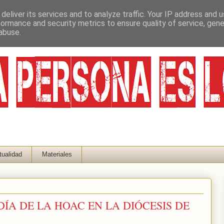
deliver its services and to analyze traffic. Your IP address and 
formance and security metrics to ensure quality of service, gen
abuse.
tualidad
Materiales
ero.DÍA DE LA HOAC EN LA DIÓCESIS DE