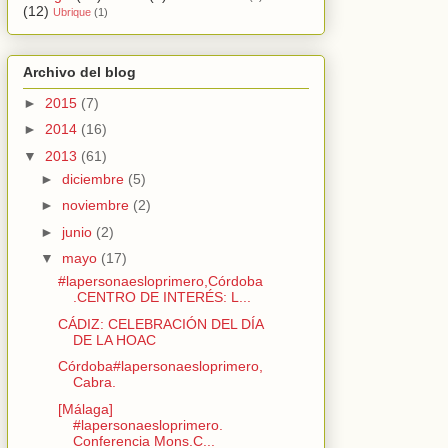
(12)
Ubrique
(1)
Archivo del blog
►
2015
(7)
►
2014
(16)
▼
2013
(61)
►
diciembre
(5)
►
noviembre
(2)
►
junio
(2)
▼
mayo
(17)
#lapersonaesloprimero,Córdoba
.CENTRO DE INTERÉS: L...
CÁDIZ: CELEBRACIÓN DEL DÍA
DE LA HOAC
Córdoba#lapersonaesloprimero,
Cabra.
[Málaga]
#lapersonaesloprimero.
Conferencia Mons.C...