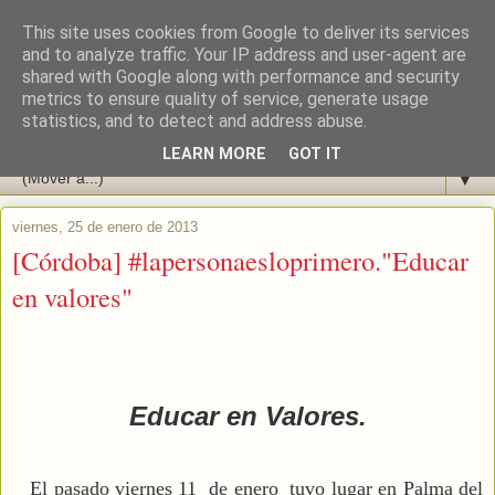
This site uses cookies from Google to deliver its services
and to analyze traffic. Your IP address and user-agent are
shared with Google along with performance and security
metrics to ensure quality of service, generate usage
statistics, and to detect and address abuse.
LEARN MORE
GOT IT
▼
viernes, 25 de enero de 2013
[Córdoba] #lapersonaesloprimero."Educar
en valores"
Educar en Valores.
El pasado viernes 11 de enero tuvo lugar en Palma del